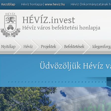
Kezdőlap
Hévíz honlapja |
www.heviz.hu
Hévíz Önkormányzatának ho
HÉVÍZ.
invest
Hévíz város befektetési honlapja
Nyitólap
Hévíz
Projektek
Befektetések
Idegenfor
Üdvözöljük Hévíz vá