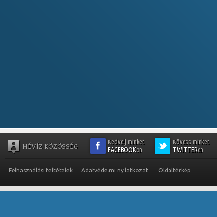
Kedvelj minket
Kövess minket
HÉVÍZ KÖZÖSSÉG
FACEBOOK
on
TWITTER
en
Felhasználási feltételek
Adatvédelmi nyilatkozat
Oldaltérkép