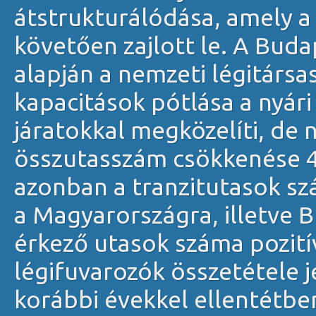
átstrukturálódása, amely a 
követően zajlott le. A Buda
alapján a nemzeti légitársa
kapacitások pótlása a nyár
járatokkal megközelíti, de n
összutasszám csökkenése 4
azonban a tranzitutasok s
a Magyarországra, illetve B
érkező utasok száma pozitív
légifuvarozók összetétele 
korábbi évekkel ellentétb