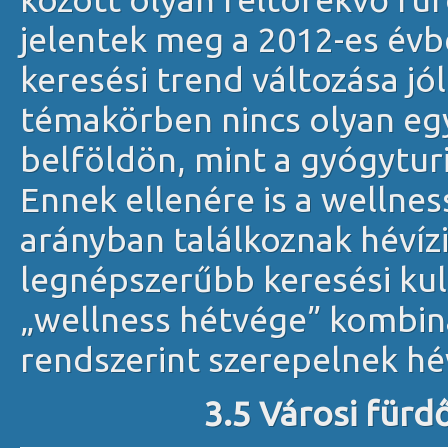
jelentek meg a 2012-es évbe
keresési trend változása jó
témakörben nincs olyan eg
belföldön, mint a gyógytur
Ennek ellenére is a wellne
arányban találkoznak hévízi
legnépszerűbb keresési kul
„wellness hétvége” kombinác
rendszerint szerepelnek hév
3.5 Városi fürd