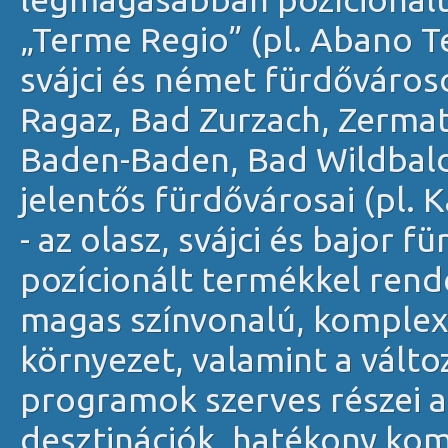
„Terme Regio” (pl. Abano 
svájci és német fürdőváros
Ragaz, Bad Zurzach, Zermatt
Baden-Baden, Bad Wildbald
jelentős fürdővárosai (pl. 
- az olasz, svájci és bajor
pozícionált termékkel rend
magas színvonalú, komplex 
környezet, valamint a válto
programok szerves részei 
desztinációk, hatékony ko