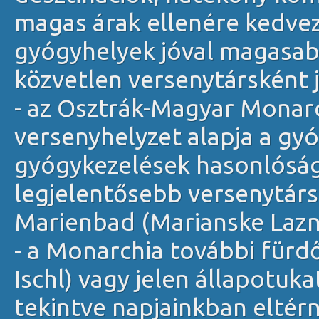
magas árak ellenére kedvez
gyógyhelyek jóval magasabb
közvetlen versenytársként 
- az Osztrák-Magyar Monarc
versenyhelyzet alapja a gy
gyógykezelések hasonlóság
legjelentősebb versenytárs
Marienbad (Marianske Lazn
- a Monarchia további fürdő
Ischl) vagy jelen állapotukat
tekintve napjainkban eltérn