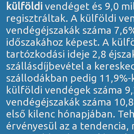
külföldi
vendéget és 9,0 mi
regisztráltak. A külföldi v
vendégéjszakák száma 7,6%-
időszakához képest. A külf
tartózkodási ideje 2,8 éjsz
szállásdíjbevétel a kereske
szállodákban pedig 11,9%-k
külföldi vendégek száma 9,2
vendégéjszakák száma 10,8
első kilenc hónapjában. Te
érvényesül az a tendencia, 