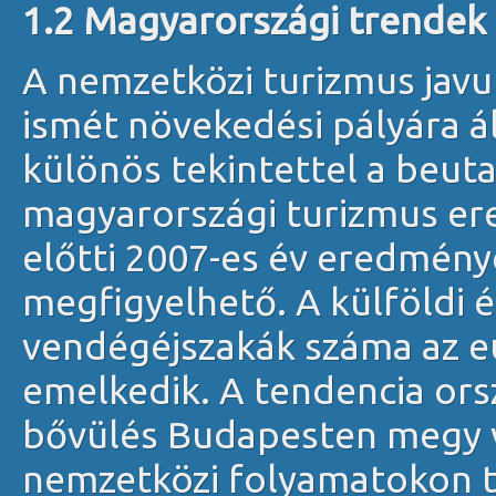
1.2 Magyarországi trendek
A nemzetközi turizmus jav
ismét növekedési pályára ál
különös tekintettel a beut
magyarországi turizmus er
előtti 2007-es év eredménye
megfigyelhető. A külföldi é
vendégéjszakák száma az e
emelkedik. A tendencia or
bővülés Budapesten megy v
nemzetközi folyamatokon t