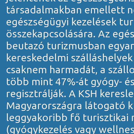
társadalmakban emellett nő 
egészségügyi kezelések tur
összekapcsolására. Az egés
beutazó turizmusban egyará
kereskedelmi szálláshelyek
csaknem harmadát, a száll
több mint 47%-át gyógy- é
regisztrálják. A KSH keresl
Magyarországra látogató k
leggyakoribb fő turisztika
(gyógykezelés vagy wellnes