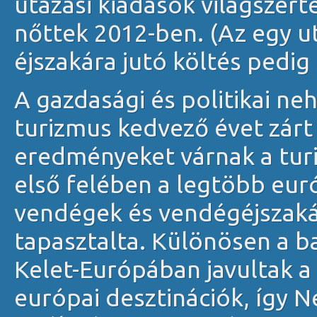
utazási kiadások világszert
nőttek 2012-ben. (Az egy ut
éjszakára jutó költés pedi
A gazdasági és politikai ne
turizmus kedvező évet zárt
eredményeket várnak a turis
első felében a legtöbb euró
vendégek és vendégéjszak
tapasztalta. Különösen a ba
Kelet-Európában javultak a
európai desztinációk, így 