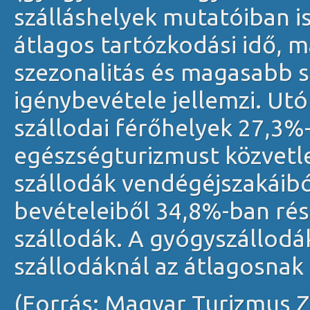
szálláshelyek mutatóiban i
átlagos tartózkodási idő, 
szezonalitás és magasabb s
igénybevétele jellemzi. Utó
szállodai férőhelyek 27,3%-
egészségturizmust közvetle
szállodák vendégéjszakáibó
bevételeiből 34,8%-ban rés
szállodák. A gyógyszállodák
szállodáknál az átlagosnak 
(Forrás: Magyar Turizmus Zr