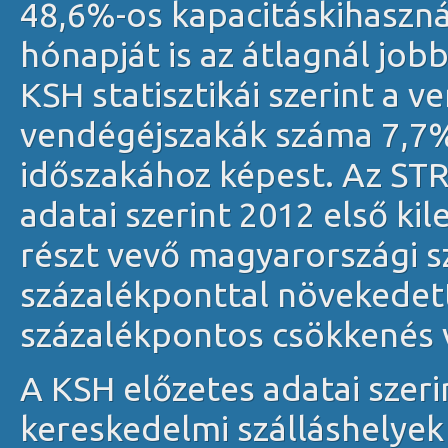
48,6%-os kapacitáskihaszná
hónapját is az átlagnál jobb
KSH statisztikái szerint a 
vendégéjszakák száma 7,7%
időszakához képest. Az ST
adatai szerint 2012 első k
részt vevő magyarországi s
százalékponttal növekedett
százalékpontos csökkenés v
A KSH előzetes adatai szeri
kereskedelmi szálláshelyek