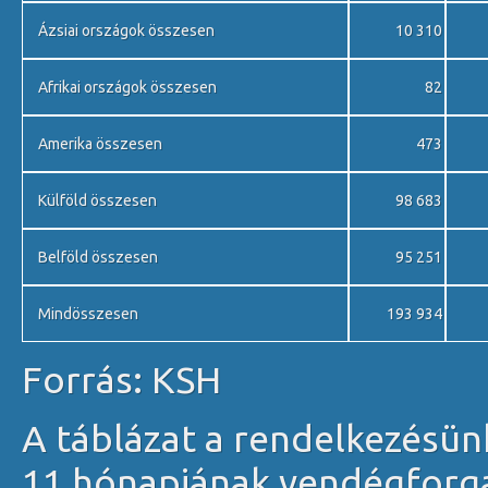
Ázsiai országok összesen
10 310
Afrikai országok összesen
82
Amerika összesen
473
Külföld összesen
98 683
Belföld összesen
95 251
Mindösszesen
193 934
Forrás: KSH
A táblázat a rendelkezésünk
11 hónapjának vendégforgal