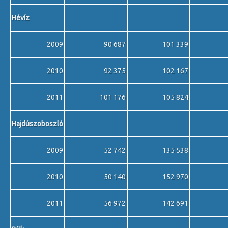
Hévíz
2009
90 687
101 339
2010
92 375
102 167
2011
101 176
105 824
Hajdúszoboszló
2009
52 742
135 538
2010
50 140
152 970
2011
56 972
142 691