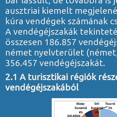
bár lassult, de továbbra is
ausztriai kiemelt megjelené
kúra vendégek számának c
A vendégéjszakák tekinteté
összesen 186.857 vendégéjs
német nyelvterület (német, 
356.457 vendégéjszakát.
2.1 A
turisztikai régiók rés
vendégéjszakából