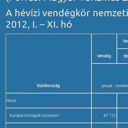
A hévízi vendégkör nemzeti
2012, I. – XI. hó
Ve
Vendég
éj
Küldőország
január - nove
Hévíz
Európai országok összesen
87 752