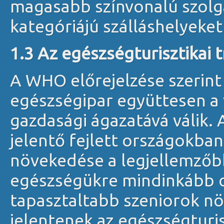
magasabb színvonalú szolg
kategóriájú szálláshelyeket
1.3 Az egészségturisztikai 
A WHO előrejelzése szerint 
egészségipar együttesen a 
gazdasági ágazatává válik.
jelentő fejlett országokba
növekedése a legjellemzőb
egészségükre mindinkább od
tapasztaltabb szeniorok nö
jelentenek az egészségturis