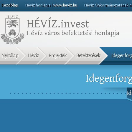
Kezdőlap
Hévíz honlapja |
www.heviz.hu
Hévíz Önkormányzatának ho
HÉVÍZ.
invest
Hévíz város befektetési honlapja
Nyitólap
Hévíz
Projektek
Befektetések
Idegenfor
Idegenforg
I