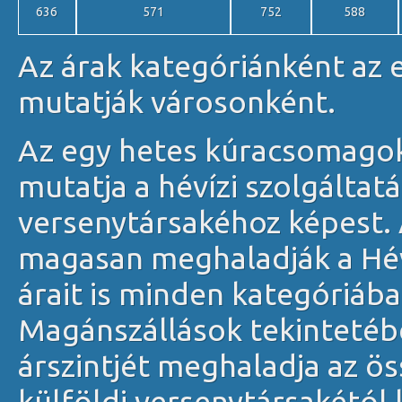
636
571
752
588
Az árak kategóriánként az e
mutatják városonként.
Az egy hetes kúracsomagok 
mutatja a hévízi szolgáltat
versenytársakéhoz képest.
magasan meghaladják a Héví
árait is minden kategóriába
Magánszállások tekintetéb
árszintjét meghaladja az ös
külföldi versenytársakétól