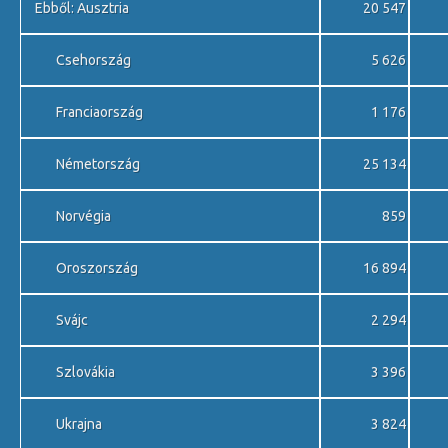
Ebből: Ausztria
20 547
Csehország
5 626
Franciaország
1 176
Németország
25 134
Norvégia
859
Oroszország
16 894
Svájc
2 294
Szlovákia
3 396
Ukrajna
3 824