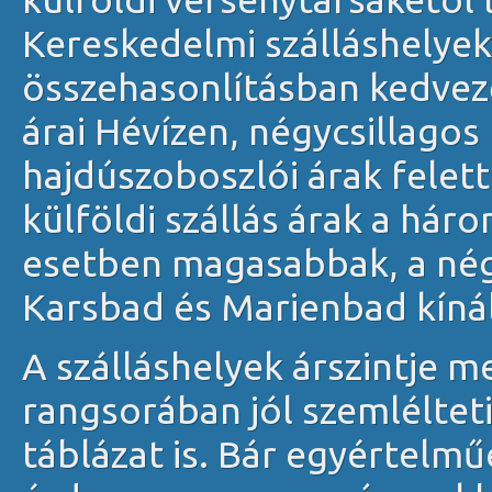
Kereskedelmi szálláshelyek
összehasonlításban kedvez
árai Hévízen, négycsillagos
hajdúszoboszlói árak felett
külföldi szállás árak a há
esetben magasabbak, a nég
Karsbad és Marienbad kíná
A szálláshelyek árszintje m
rangsorában jól szemlélteti
táblázat is. Bár egyértelm