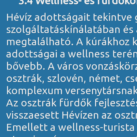
3.4 Wellness- és fürdő
Hévíz adottságait tekintve 
szolgáltatáskínálatában és
megtalálható. A kúrákhoz 
adottságai a wellness terén
bővebb. A város vonzáskör
osztrák, szlovén, német, cs
komplexum versenytársnak 
Az osztrák fürdők fejleszt
visszaesett Hévízen az osz
Emellett a wellness-turista