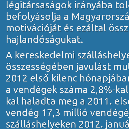
légitársaságok irányába tol
befolyásolja a Magyarorsz
motivációját és ezáltal össz
hajlandóságukat.
A kereskedelmi szálláshel
összességében javulást mut
2012 első kilenc hónapjába
a vendégek száma 2,8%-kal
kal haladta meg a 2011. első
vendég 17,3 millió vendégéj
szálláshelyeken 2012. janu