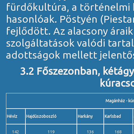
fürdőkultúra, a történelm
hasonlóak. Pöstyén (Piesta
fejlődött. Az alacsony árai
szolgáltatások valódi tarta
adottságok mellett jelentő
3.2 Főszezonban, kétágya
kúracs
Magánház - kúr
Hévíz
Hajdúszoboszló
Harkány
Karlsbad
142
119
136
168