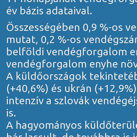
év bázis adataival.
Összességében 0,9 %-os v
mutat, 0,2 %-os vendégszá
belföldi vendégforgalom en
vendégforgalom enyhe növ
A küldőországok tekinteté
(+40,6%) és ukrán (+12,9%
intenzív a szlovák vendég
is.
A hagyományos küldőterül