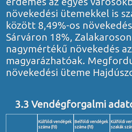
érdemes az egyes városokb
növekedési ütemekkel is sz
között 8,49%-os növekedés
Sárváron 18%, Zalakaroson 
nagymértékű növekedés az e
magyarázhatóak. Megforduln
növekedési üteme Hajdúsz
3.3 Vendégforgalmi adat
Külföldi vendégek
Belföldi vendégek
Külföldi ve
száma (fő)
száma (fő)
szakák szá