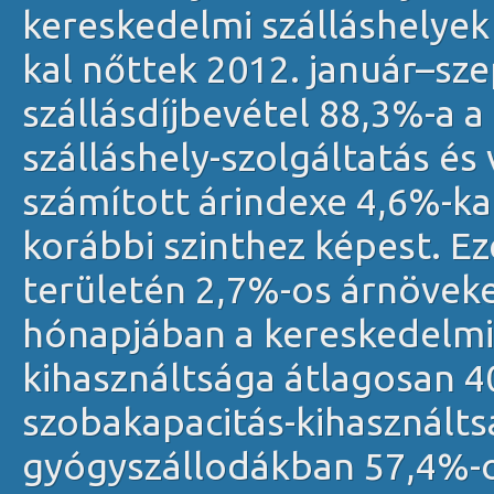
kereskedelmi szálláshelyek 
kal nőttek 2012. január–sz
szállásdíjbevétel 88,3%-a a
szálláshely-szolgáltatás é
számított árindexe 4,6%-ka
korábbi szinthez képest. Ez
területén 2,7%-os árnöveke
hónapjában a kereskedelmi 
kihasználtsága átlagosan 4
szobakapacitás-kihasználts
gyógyszállodákban 57,4%-o