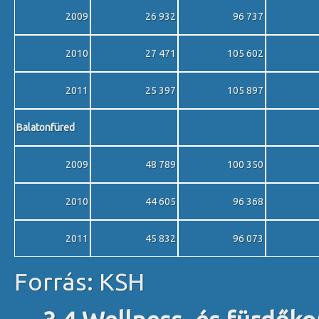
2009
26 932
96 737
2010
27 471
105 602
2011
25 397
105 897
Balatonfüred
2009
48 789
100 350
2010
44 605
96 368
2011
45 832
96 073
Forrás: KSH