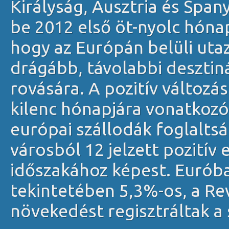
Királyság, Ausztria és Spa
be 2012 első öt-nyolc hóna
hogy az Európán belüli uta
drágább, távolabbi desztin
rovására. A pozitív változá
kilenc hónapjára vonatkozó 
európai szállodák foglaltsá
városból 12 jelzett pozitív
időszakához képest. Euróba
tekintetében 5,3%-os, a Re
növekedést regisztráltak a 