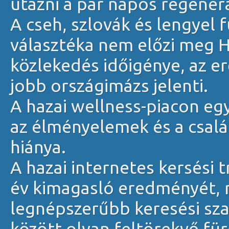
utazni a pár napos regener
A cseh, szlovák és lengyel 
választéka nem előzi meg H
közlekedés időigénye, az e
jobb országimázs jelenti.
A hazai wellness-piacon eg
az élményelemek és a csalá
hiánya.
A hazai internetes kersési 
év kimagasló eredményét, m
legnépszerűbb keresési szav
között olyan feltörekvő fü