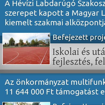
A Hévízi Labdarúgó Szakosz
szerepet kapott a Magyar L
kiemelt szakmai alközpont
Befejezett pro
Iskolai és ut
fejlesztés, fe
Az önkormányzat multifunk
11 644 000 Ft támogatást 