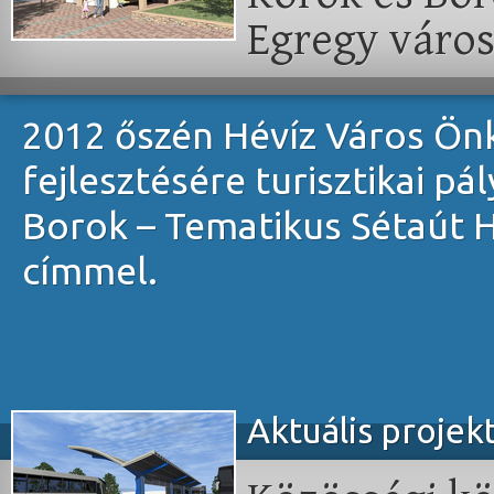
Egregy váro
2012 őszén Hévíz Város Ön
fejlesztésére turisztikai pá
Borok – Tematikus Sétaút 
címmel.
Aktuális projek