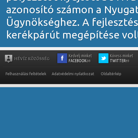
azonosító számon a Nyugat-
Ügynökséghez. A fejlesztés
kerékpárút megépítése volt 
Kedvelj minket
Kövess minket
HÉVÍZ KÖZÖSSÉG
FACEBOOK
on
TWITTER
en
Felhasználási feltételek
Adatvédelmi nyilatkozat
Oldaltérkép