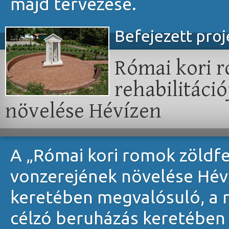
majd tervezése.
Befejezett pro
Római kori r
rehabilitáció
növelése Hévízen
A „Római kori romok zöldfelü
vonzerejének növelése Héví
keretében megvalósuló, a 
célzó beruházás keretében 