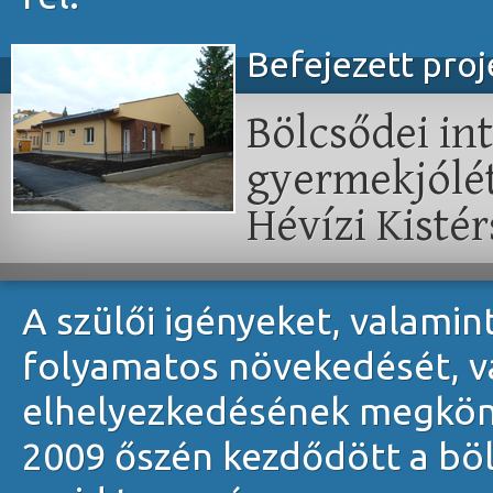
Befejezett pro
Bölcsődei in
gyermekjóléti
Hévízi Kisté
A szülői igényeket, valamin
folyamatos növekedését, va
elhelyezkedésének megkönn
2009 őszén kezdődött a böl