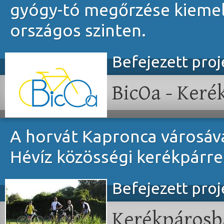
gyógy-tó megőrzése kiemelt
országos szinten.
Befejezett pro
BicOa - Keré
A horvát Kapronca városáva
Hévíz közösségi kerékpárre
Befejezett pro
Kerékpárosba