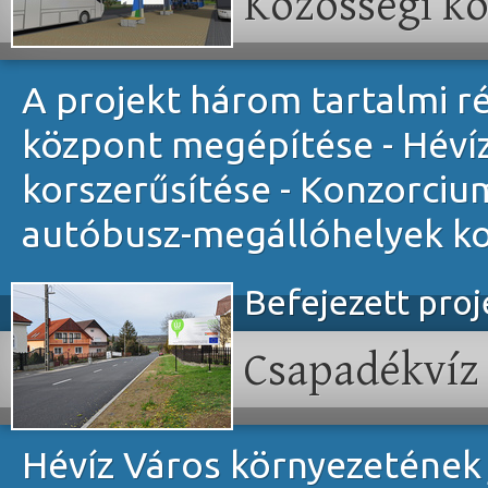
Közösségi kö
A projekt három tartalmi ré
központ megépítése - Héví
korszerűsítése - Konzorciu
autóbusz-megállóhelyek ko
Befejezett pro
Csapadékvíz 
Hévíz Város környezetének 