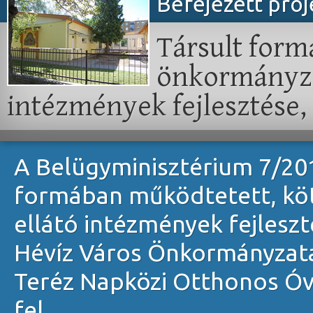
Befejezett pro
Társult form
önkormányzat
intézmények fejlesztése, 
A Belügyminisztérium 7/2011
formában működtetett, köt
ellátó intézmények fejleszté
Hévíz Város Önkormányzata
Teréz Napközi Otthonos Óvo
fel.