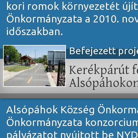
kori romok környezetét újít
Önkormányzata a 2010. nov
időszakban.
Befejezett pro
Kerékpárút f
Alsópáhoko
Alsópáhok Község Önkormá
Önkormányzata konzorcium
pályázatot nyújtott be NY