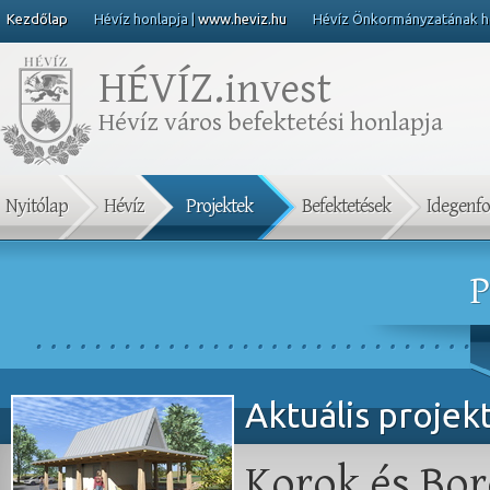
Kezdőlap
Hévíz honlapja |
www.heviz.hu
Hévíz Önkormányzatának ho
HÉVÍZ.
invest
Hévíz város befektetési honlapja
Nyitólap
Hévíz
Projektek
Befektetések
Idegenf
P
Aktuális projek
Korok és Bor