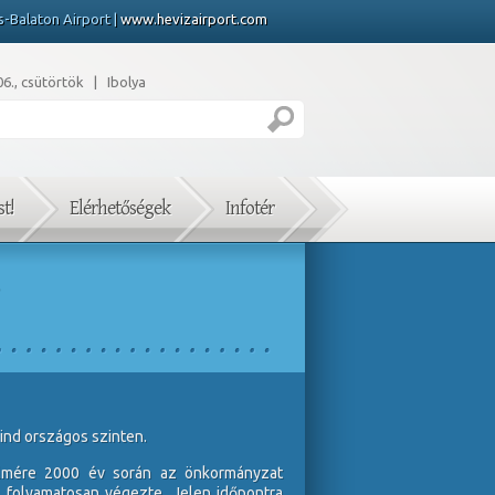
s-Balaton Airport |
www.hevizairport.com
6., csütörtök | Ibolya
t!
Elérhetőségek
Infotér
ind országos szinten.
elmére 2000 év során az önkormányzat
s folyamatosan végezte. Jelen időpontra