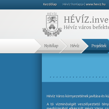
Kezdőlap
Hévíz honlapja |
www.heviz.hu
HÉVÍZ.
inve
Hévíz város befekte
Nyitólap
Hévíz
Projektek
Hévíz Város környezetének javítása és kü
A tó vízminőségét veszélyeztető tén
megbízásából elkészült Hévíz Város csa