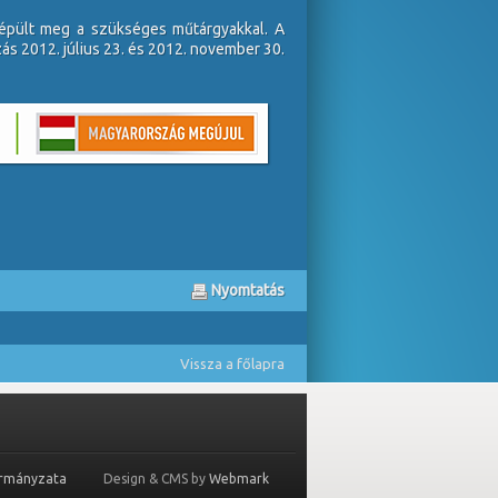
 épült meg a szükséges műtárgyakkal. A
ás 2012. július 23. és 2012. november 30.
Nyomtatás
Vissza a főlapra
ormányzata
Design & CMS by
Webmark