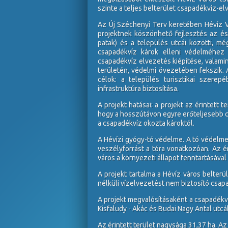
szinte a teljes belterület csapadékvíz-el
Az Új Széchenyi Terv keretében Hévíz 
projektnek köszönhető fejlesztés az és
patak) és a település utcái közötti, még
csapadékvíz károk elleni védelméhez 
csapadékvíz elvezetés kiépítése, valamin
területén, védelmi övezetében fekszik. 
célok: a település turisztikai szerep
infrastruktúra biztosítása.
A projekt hatásai: a projekt az érintett
hogy a hosszútávon egyre erőteljesebb 
a csapadékvíz okozta károktól.
A Hévízi gyógy-tó védelme. A tó védelm
veszélyforrást a tóra vonatkozóan. Az ér
város a környezeti állapot fenntartásával
A projekt tartalma a Hévíz város belter
nélküli vízelvezetést nem biztosító csap
A projekt megvalósításaként a csapadékví
Kisfaludy - Akác és Budai Nagy Antal utcák 
Az érintett terület nagysága 31,37 ha. Az