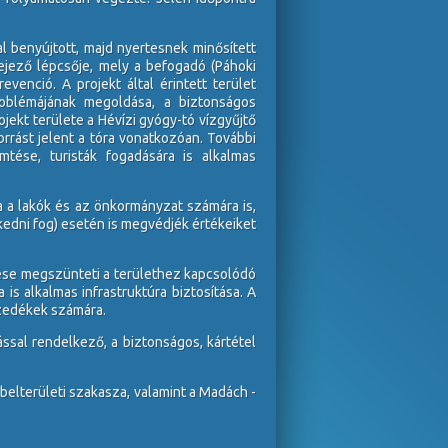
benyújtott, majd nyertesnek minősített
ejező lépcsője, mely a befogadó (Páhoki
evenció. A projekt által érintett terület
roblémájának megoldása, a biztonságos
jekt területe a Hévízi gyógy-tó vízgyűjtő
rrást jelent a tóra vonatkozóan. További
mtése, turisták fogadására is alkalmas
ja a lakók és az önkormányzat számára is,
dni fog) esetén is megvédjék értékeiket
ése megszünteti a területhez kapcsolódó
is alkalmas infrastruktúra biztosítása. A
emzedékek számára.
ssal rendelkező, a biztonságos, kártétel
belterületi szakasza, valamint a Madách -