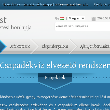
Hévíz Önkormányzatának honlapja |
onkormanyzat.heviz.hu
Hévíz váro
st
|
2026.08.0
tési honlapja
Befektetések
Idegenforgalom
Ajánljon beruházás
Csapadékvíz elvezető rendszer
Projektek
lönösen a Hévízi gyógy-tó megőrzése kiemelt feladat mind települési, m
yezők csökkentése érdekében és a csapadékvíz ellenei károk véd
padékvíz csatornázásának terve. A tervek megvalósítását a települé