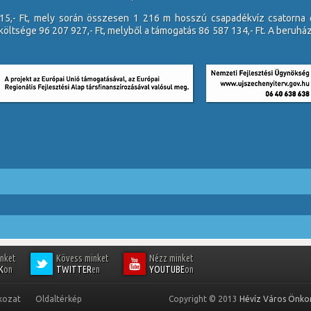
15,- Ft, mely során összesen 1 216 m hosszú csapadékvíz csatorna
öltsége 96 207 927,- Ft, melyből a támogatás 86 587 134,- Ft. A beruház
inket
Kövess minket
Nézz minket
K
on
TWITTER
en
YOUTUBE
on
kozat
Oldaltérkép
Copyright © 2013
Hévíz Város Önk