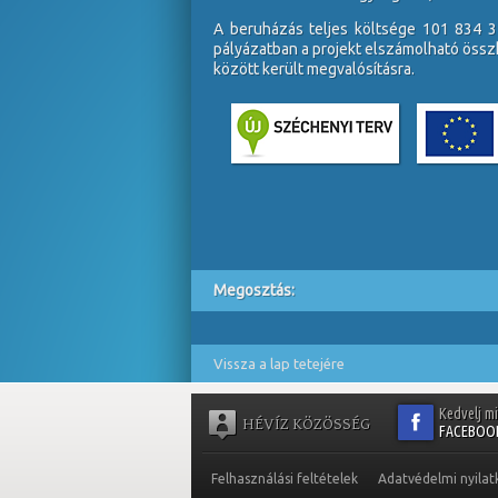
A beruházás teljes költsége 101 834 3
pályázatban a projekt elszámolható összk
között került megvalósításra.
Megosztás:
Vissza a lap tetejére
Kedvelj m
HÉVÍZ KÖZÖSSÉG
FACEBOO
Felhasználási feltételek
Adatvédelmi nyilat