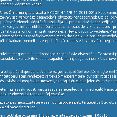
vezetése kiépítésre került.
Város Önkormányzata által a NYDOP-4.1.1/B-11-2011-0015 kódszámmal 
zaknyugati városrész csapadékvíz elvezető rendszerének utolsó, bef
 hiányzó elemek kiépítését szolgálja. A projekt elsődleges célja a pr
szükséges infrastruktúra létrehozása, a csapadékvíz elvezetési p
t a lakossági, önkormányzati vagyon és a Hévízi gyógy-tó védelme. A pro
A biztonságos csapadékelvezetés megoldása nélkül a terület veszélyfo
éből fakadóan kiemelt szerepet játszó rendezett városkép megtere
 területen megteremti a biztonságos csapadékvíz elvezetést. Ez biztosít
csapadékviszonyok (lezúduló csapadék mennyisége és intenzitása növeke
e a település alapérdeke. A biztonságos csapadékelvezetés megteremt
intett területen rendezett városkép megteremtése, turisták fogadására 
 és javításával megőrzi természeti, ökológiai értékeit a jelen és jövő n
ületen, az északnyugati városrészben a jelenleg nem megfelelő kapacitá
adékvíz elvezetési rendszer fejlesztése.
z elöntés megszüntetése szempontjából érintett területek: a Büki utca 
által határolt terület.
 érintett lakások száma: 248 db, az érintett lakosok száma: 1.005 fő.