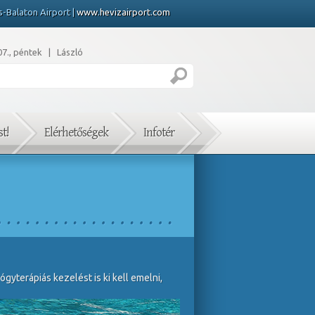
s-Balaton Airport |
www.hevizairport.com
07., péntek | László
t!
Elérhetőségek
Infotér
gyterápiás kezelést is ki kell emelni,