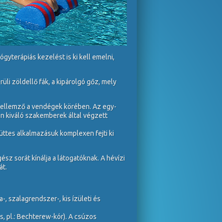
gyterápiás kezelést is ki kell emelni,
üli zöldellő fák, a kipárolgó gőz, mely
s jellemző a vendégek körében. Az egy-
án kiváló szakemberek által végzett
üttes alkalmazásuk komplexen fejti ki
z sorát kínálja a látogatóknak. A hévízi
át.
 szalagrendszer-, kis ízületi és
is, pl.: Bechterew-kór). A csúzos