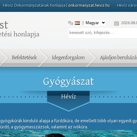
Hévíz Önkormányzatának honlapja |
onkormanyzat.heviz.hu
Hévíz váro
st
|
2026.08.
tési honlapja
Befektetések
Idegenforgalom
Ajánljon beruházás
Gyógyászat
Hévíz
 gyógykúrák kiinduló alapja a fürdőkúra, de emellett több olyan egyedi gyó
yfürdő, a gyógymasszázsok, valamint az ivókúra.