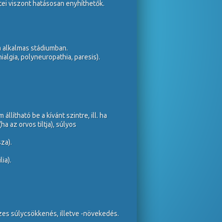
tei viszont hatásosan enyhíthetők.
a alkalmas stádiumban.
algia, polyneuropathia, paresis).
ítható be a kívánt szintre, ill. ha
a az orvos tiltja), súlyos
za).
ia).
es súlycsökkenés, illetve -növekedés.