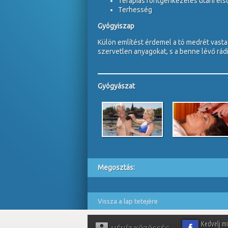
Terápiás röntgenkezelés utáni első
Terhesség
Gyógyiszap
Külön említést érdemel a tó medrét vasta
szervetlen anyagokat, s a benne lévő rá
Gyógyászat
Megosztás:
Vissza a lap tetejére
Kedvelj m