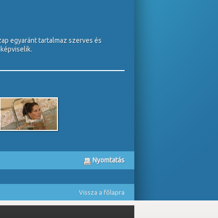
zap egyaránt tartalmaz szerves és
képviselik.
Nyomtatás
Vissza a főlapra