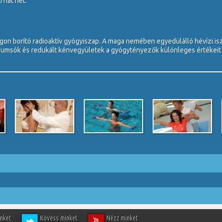
 hat hét.
gon borító radioaktív gyógyiszap. A maga nemében egyedülálló hévízi is
diumsók és redukált kénvegyületek a gyógytényezők különleges értékeit 
inket
Kövess minket
Nézz minket