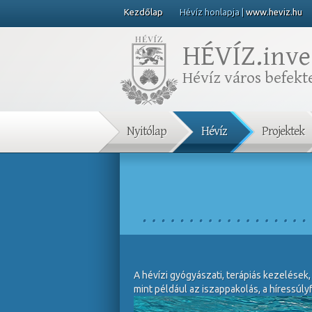
Kezdőlap
Hévíz honlapja |
www.heviz.hu
HÉVÍZ.
inve
Hévíz város befekte
Nyitólap
Hévíz
Projektek
A hévízi gyógyászati, terápiás kezelések,
mint például az iszappakolás, a híressúl