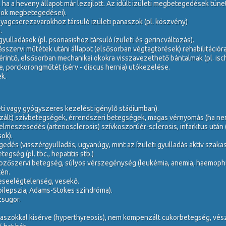
a a heveny állapot már lezajlott. Az idült izületi megbetegedések tüne
agok megbetegedései).
yagcserezavarokhoz társuló izületi panaszok (pl. köszvény)
.
ulladások (pl. psoriasishoz társuló ízületi és gerincváltozás).
sszervi műtétek utáni állapot (elsősorban végtagtörések) rehabilitációr
érintő, elsősorban mechanikai okokra visszavezethető bántalmak (pl. ischi
e, porckorongműtét (sérv - discus hernia) utókezelése.
k.
ti vagy gyógyszeres kezelést igénylő stádiumban).
lt) szívbetegségek, érrendszeri betegségek, magas vérnyomás (ha nem áll
lmeszesedés (arteriosclerosis) szívkoszorúér-sclerosis, infarktus után (h
ok).
dés (visszérgyulladás, ugyanúgy, mint az ízületi gyulladás aktív szakas
gség (pl. tbc., hepatitis stb.)
zőszervi betegség, súlyos vérszegénység (leukémia, anemia, haemophil
én.
, veseelégtelenség, vesekő.
epilepszia, Adams-Stokes szindróma).
zsugor.
aszokkal kísérve (hyperthyreosis), nem kompenzált cukorbetegség, vész