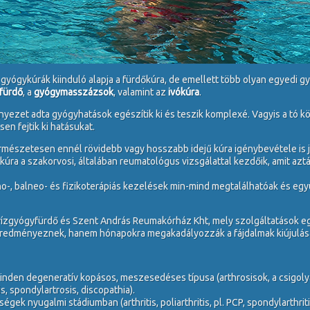
 gyógykúrák kiinduló alapja a fürdőkúra, de emellett több olyan egyedi gyó
fürdő
, a
gyógymasszázsok
, valamint az
ivókúra
.
nyezet adta gyógyhatások egészítik ki és teszik komplexé. Vagyis a tó kör
sen fejtik ki hatásukat.
 természetesen ennél rövidebb vagy hosszabb idejű kúra igénybevétele i
kúra a szakorvosi, általában reumatológus vizsgálattal kezdőik, amit azt
o-, balneo- és fizikoterápiás kezelések min-mind megtalálhatóak és egy
ízgyógyfürdő és Szent András Reumakórház Kht, mely szolgáltatások egés
 eredményeznek, hanem hónapokra megakadályozzák a fájdalmak kiújulás
en degeneratív kopásos, meszesedéses típusa (arthrosisok, a csigolya-,
 spondylartrosis, discopathia).
égek nyugalmi stádiumban (arthritis, poliarthritis, pl. PCP, spondylarthrit