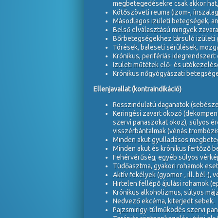
megbetegedésekre csak akkor hat, h
Kötőszöveti reuma (izom-, ínszal
Másodlagos izületi betegségek, an
Belső elválasztású mirigyek zavara
Bőrbetegségekhez társuló izületi gy
Törések, baleseti sérülések, mozgá
Krónikus, perifériás idegrendszert 
Izületi műtétek elő- és utókezelés
Krónikus nőgyógyászati betegsége
Ellenjavallat (kontraindikáció)
Rosszindulatú daganatok (sebésze
Keringési zavart okozó (dekompenzá
szervi panaszokat okoz), súlyos ére
visszérbántalmak (vénás trombózis
Minden akut gyulladásos megbetege
Minden akut és krónikus fertőző bete
Fehérvérűség, egyéb súlyos vérkép
Tüdőasztma, gyakori rohamok eset
Aktív fekélyek (gyomor-, ill. bél-)
Hirtelen fellépő ájulási rohamok (
Krónikus alkoholizmus, súlyos máj
Nedvező ekcéma, kiterjedt sebek.
Pajzsmirigy-túlműködés szervi pan