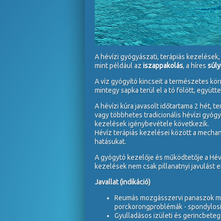
A hévízi gyógyászati, terápiás kezelések,
mint például az
iszappakolás
, a híres
súly
A víz gyógyító kincseit a természetes kör
mintegy sapka terül el a tó fölött, együtte
A hévízi kúra javasolt időtartama 2 hét,
vagy többhetes tradicionális hévízi gyógy
kezelések igénybevétele következik.
Hévíz terápiás kezelései között a mechan
hatásukat.
A gyógytó kezelője és működtetője a Hév
kezelések nem csak pillanatnyi javulást
Javallat (indikáció)
Reumás mozgásszervi panaszok mind
porckorongproblémák - spondylosis,
Gyulladásos izületi és gerincbetegs