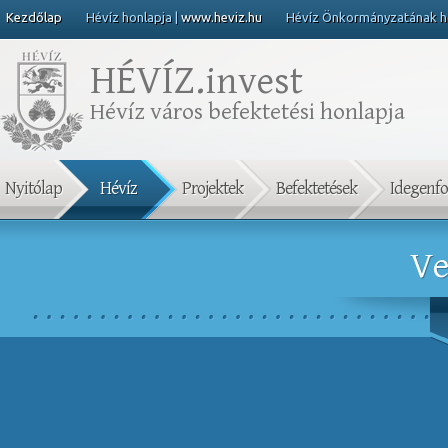
Kezdőlap
Hévíz honlapja |
www.heviz.hu
Hévíz Önkormányzatának ho
HÉVÍZ.
invest
Hévíz város befektetési honlapja
Nyitólap
Hévíz
Projektek
Befektetések
Idegenf
Ve