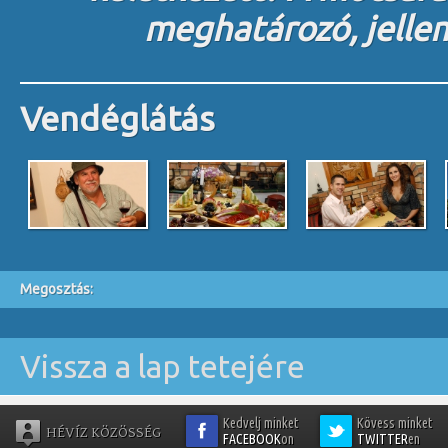
meghatározó, jelle
Vendéglátás
Megosztás:
Vissza a lap tetejére
Kedvelj minket
Kövess minket
HÉVÍZ KÖZÖSSÉG
FACEBOOK
on
TWITTER
en