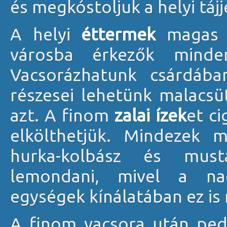
és megkóstoljuk a helyi tájj
A helyi
éttermek
magas s
városba érkezők minden
Vacsorázhatunk csárdába
részesei lehetünk malacsü
azt. A finom
zalai ízek
et c
elkölthetjük. Mindezek 
hurka-kolbász és must
lemondani, mivel a na
egységek kínálatában ez is
A finom vacsora után ped