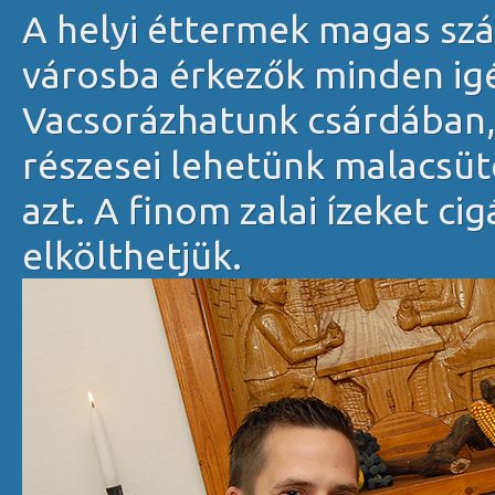
A helyi éttermek magas szá
városba érkezők minden igén
Vacsorázhatunk csárdában, 
részesei lehetünk malacsüt
azt. A finom zalai ízeket ci
elkölthetjük.