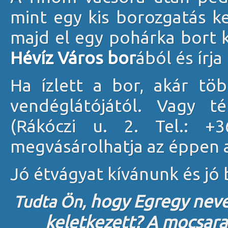
mint egy kis borozgatás k
majd el egy pohárka bort k
Hévíz Város bor
ából és írj
Ha ízlett a bor, akár töb
vendéglátójától. Vagy 
(Rákóczi u. 2. Tel.: +
megvásárolhatja az éppen a
Jó étvágyat kívánunk és jó
hogy Egregy neve
Tudta Ön,
keletkezett? A mocsara