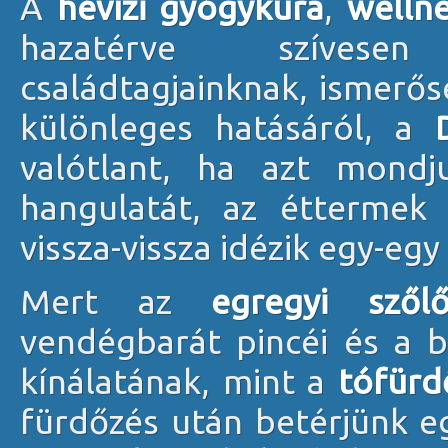
A
hévízi gyógykúra
,
welln
hazatérve szívesen
családtagjainknak, ismerős
különleges hatásáról, a
valótlant, ha azt mondj
hangulatát, az éttermek 
vissza-vissza idézik egy-e
Mert az
egregyi szől
vendégbarát pincéi és a 
kínálatának, mint a
tófürd
fürdőzés után betérjünk 