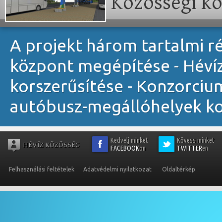
Közösségi kö
A projekt három tartalmi ré
központ megépítése - Héví
korszerűsítése - Konzorciu
autóbusz-megállóhelyek ko
Kedvelj minket
Kövess minket
HÉVÍZ KÖZÖSSÉG
FACEBOOK
on
TWITTER
en
Felhasználási feltételek
Adatvédelmi nyilatkozat
Oldaltérkép