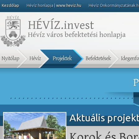
Kezdőlap
Hévíz honlapja |
www.heviz.hu
Hévíz Önkormányzatának ho
HÉVÍZ.
invest
Hévíz város befektetési honlapja
Nyitólap
Hévíz
Projektek
Befektetések
Idegenf
P
Aktuális projek
Korok és Bor