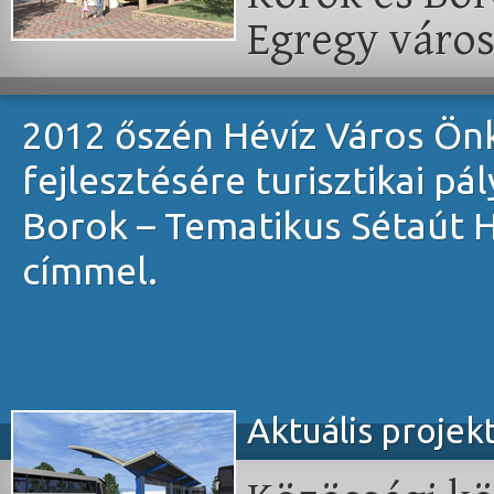
Egregy váro
2012 őszén Hévíz Város Ön
fejlesztésére turisztikai pá
Borok – Tematikus Sétaút 
címmel.
Aktuális projek